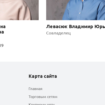
на
Левасюк Владимир Юрь
на
Совладелец
19
Карта сайта
Главная
Торговым сетям
Крупному опту