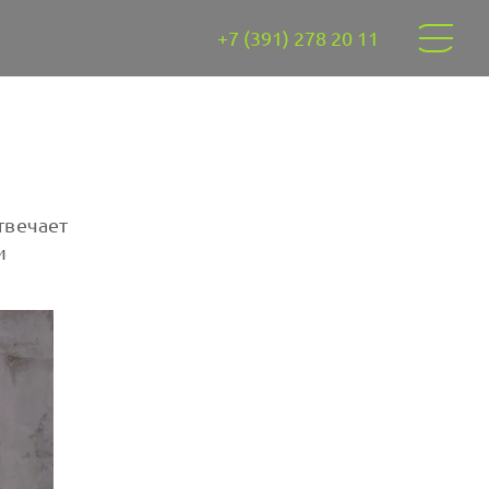
+7 (391) 278 20 11
твечает
и