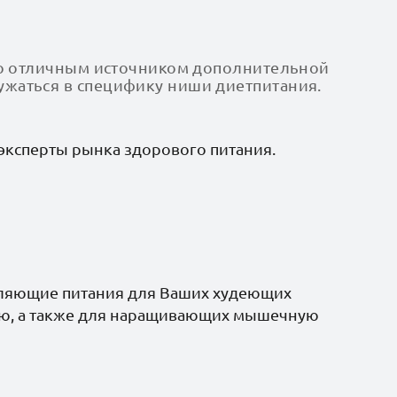
сахара 32гр*20
его отличным источником дополнительной
ужаться в специфику ниши диетпитания.
эксперты рынка здорового питания.
ик Бомббар
Батончик БутиБар
ин 25%
протеиновый 15%
ное пралине
лимон мята без сахара
хара 40гр*30
60гр*16 п/п
вляющие питания для Ваших худеющих
нию, а также для наращивающих мышечную