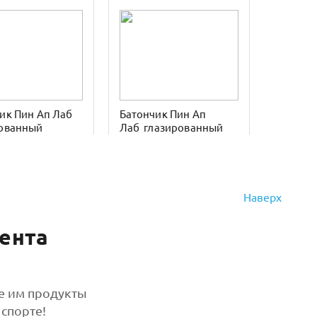
ик Пин Ап Лаб
Батончик Пин Ап
рованный
Лаб глазированный
шковое
шоколадный чизкейк
нное 40гр
40гр
Наверх
ента
те им продукты
ик Бомббар
Батончик Бомббар
 спорте!