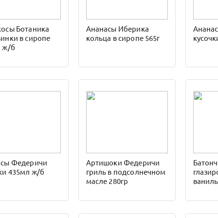
осы Ботаника
Ананасы Иберика
Анана
инки в сиропе
кольца в сиропе 565г
кусочк
 ж/б
асы Федеричи
Артишоки Федеричи
Батонч
ки 435мл ж/б
гриль в подсолнечном
глази
масле 280гр
ваниль