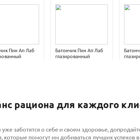
чик Пин Ап Лаб
Батончик Пин Ап Лаб
Батонч
рованный
глазированный
глази
ный пирог 40гр
печенье и крем 40гр
фиста
мороже
анс рациона для каждого кли
уже заботятся о себе и своем здоровье, допродай
чик Абсолют
Батончик Абсолют
Батонч
, которые помогут им добиваться лучших успехов в