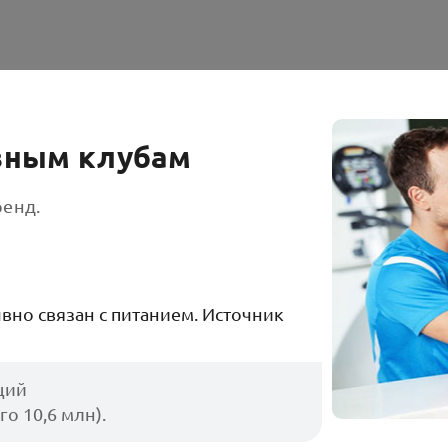
вным клубам
ренд.
вно связан с питанием. Источник
ций
о 10,6 млн).