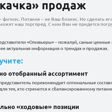
качка» продаж
сахара
– фитнес. Питание – не Ваш бизнес. Но сделать 
ожет наш торгпред. С ним Вам не придется погр
едставители «Оливьеры» – пожалуй, самые ценные 
лее актуальная информация о трендах и продажах.
чик Бомббар
Батончик Бомббар
Батонч
ин 25%
Протеин 25%
Проте
овый сорбет без
фисташковая меренга
фундуч
учите:
а 40гр*30
без сахара 40гр*30
без са
но отобранный ассортимент
представитель порекомендует оптимальные соста
 для тех, кто стремится к сбалансированному пита
льно «ходовые» позиции