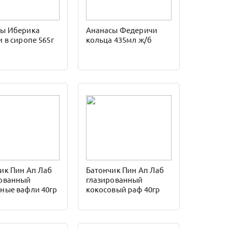
сы Иберика
Ананасы Федеричи
и в сиропе 565г
кольца 435мл ж/б
ик Пин Ап Лаб
Батончик Пин Ап Лаб
рованный
глазированный
ные вафли 40гр
кокосовый раф 40гр