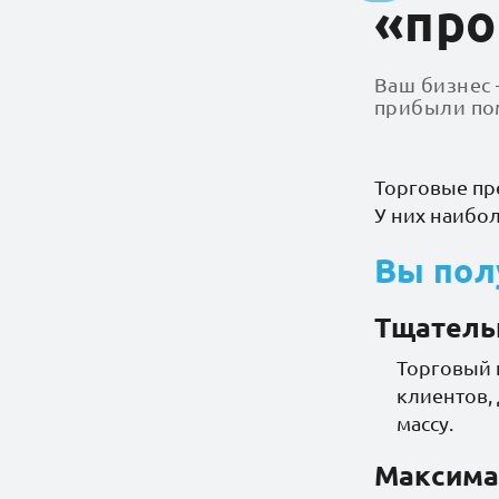
«про
5
7
Ваш бизнес 
Ешь здорово
Здоровый
прибыли пом
перекус
Торговые пр
У них наибо
Батон
16
2
Проте
Иберика
Коровка из
малин
Кореновки
Вы пол
сахар
Тщатель
4
3
Торговый 
Кюнэ
Лайфлайн
клиентов,
массу.
Максима
5
9