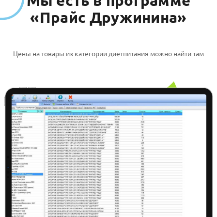
Мы есть в программе
«Прайс Дружинина»
Батончик Бомббар
Протеин 20%
малиновый чизкейк
Цены на товары из категории диетпитания можно найти там
без сахара без глютена
60гр*20
Батончик Бомббар
Протеин 20% манго
банан без сахара без
глютена 60гр*20
Батончик Бомббар
Протеин 20% печенье-
крем без сахара без
глютена 60гр*20