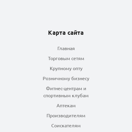
Батончик БутиБар
протеиновый 17%
арахисовый пирог и
Карта сайта
соленая карамель
60гр*16
Главная
Торговым сетям
Батончик БутиБар
Крупному опту
протеиновый 17%
клубника со сливками
Розничному бизнесу
без сахара 60гр*16
Фитнес-центрам и
спортивным клубам
Аптекам
Батончик БутиБар
Производителям
протеиновый 17%
фисташка без сахара
Соискателям
60гр*16