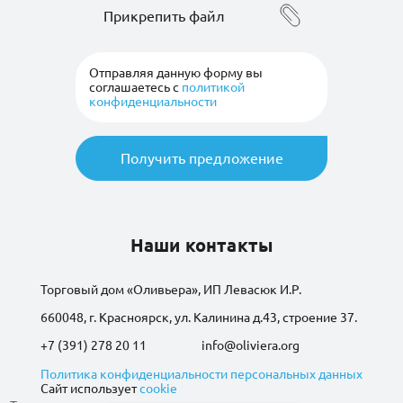
Прикрепить файл
шоколадной
глазури40гр*24
Отправляя данную форму вы
соглашаетесь с
политикой
конфиденциальности
Батончик Виталад
протеиновый 35%
шоколад в
шоколадной глазури
40гр*24
Показать ещё
Наши контакты
Торговый дом «Оливьера», ИП Левасюк И.Р.
660048, г. Красноярск, ул. Калинина д.43, строение 37.
+7 (391) 278 20 11
info@oliviera.org
Политика конфиденциальности персональных данных
Сайт использует
cookie