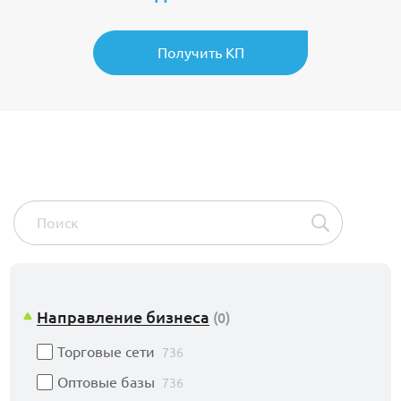
Получить КП
Направление бизнеса
(0)
Торговые сети
736
1
2
4
Оптовые базы
736
АП
Абсолют
Азбука кухни