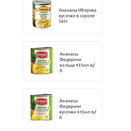
Ананасы Иберика
кусочки в сиропе
1
6
2
565г
Ди энд Ди
Диал Экспорт
Доктор Граин
Ананасы
22
8
12
Федеричи
Доктор Кернер
Елея
Елизавета
кольца 435мл ж/
б
5
7
16
Ешь здорово
Здоровый
Иберика
Ананасы
перекус
Федеричи
кусочки 435мл ж/
б
2
4
3