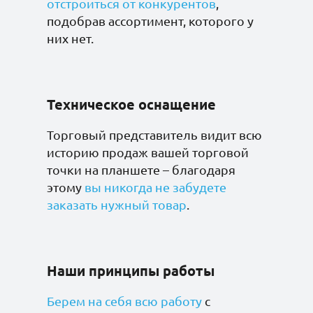
отстроиться от конкурентов
,
протеин 25%
подобрав ассортимент, которого у
вафельный с
шоколадно-ореховой
них нет.
пастой тирамису без
сахара 32гр*20
Техническое оснащение
Батончик Бомббар
Протеин 25%
малиновый сорбет
Торговый представитель видит всю
без сахара 40гр*30
историю продаж вашей торговой
точки на планшете – благодаря
этому
вы никогда не забудете
заказать нужный товар
.
Батончик Бомббар
Протеин 25%
фисташковая меренга
без сахара 40гр*30
Наши принципы работы
Берем на себя всю работу
с