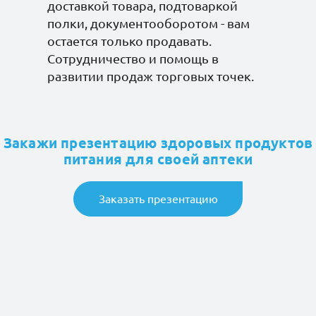
доставкой товара, подтоваркой
Батончик Бомббар
полки, документооборотом - вам
Протеин 25%
остается только продавать.
фундучное пралине
Сотрудничество и помощь в
без сахара 40гр*30
развитии продаж торговых точек.
Батончик БутиБар
Закажи презентацию здоровых продуктов
протеиновый 15%
питания для своей аптеки
персик без сахара
60гр*16 п/п
Заказать презентацию
Батончик БутиБар
протеиновый 15%
шоколадный фондан
без сахара 60гр*16 п/п