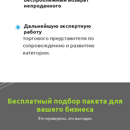
8
7
7
Нейче злаковый
непроданного
Чикалаб
Щедрые
Эльмика
воздушное тоффи
брауни 30гр*16 п/п
Дальнейшую экспертную
работу
торгового представителя по
8
Батончик Бомббар
ЯСО
сопровождению и развитию
Протеин 20% венские
категории.
вафли без сахара без
глютена 60гр*20
Батончик Бомббар
Протеин 20% датский
Бесплатный подбор пакета для
бисквит без сахара без
глютена 60гр*20
вашего бизнеса
Это проверено, это выгодно.