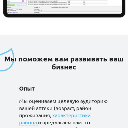
Батончик Бомббар
Протеин 20% соленая
карамель без сахара
без глютена 60гр*20
Мы поможем вам развивать ваш
бизнес
Батончик Бомббар
Протеин 20%
тирамису без сахара
без глютена 60гр*20
Опыт
Мы оцениваем целевую аудиторию
вашей аптеки (возраст, район
проживания,
характеристика
Батончик Бомббар
района
и предлагаем вам тот
Протеин 20%
фисташковый