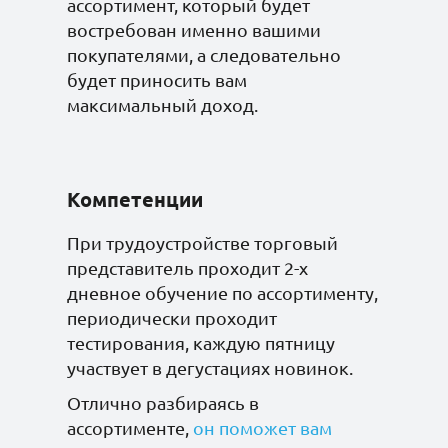
ассортимент, который будет
пломбир без сахара
востребован именно вашими
без глютена 60гр*20
покупателями, а следовательно
будет приносить вам
максимальный доход.
Батончик Бомббар
Протеин 20%
шоколад-фундук без
сахара без глютена
Компетенции
60гр*20
При трудоустройстве торговый
представитель проходит 2-х
Батончик Бомббар
дневное обучение по ассортименту,
протеин 25%
периодически проходит
вафельный с молочно-
ореховой пастой
тестирования, каждую пятницу
капучино 32гр*20 без
участвует в дегустациях новинок.
сахара
Отлично разбираясь в
ассортименте,
он поможет вам
Батончик Бомббар